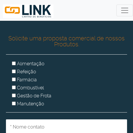
Solicite uma proposta comercial de nossos
Produtos.
Alimentação
Refeição
Farmácia
Combustível
Gestão de Frota
Manutenção