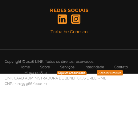
REDES SOCIAIS
Trabalhe Conosco
Copyright © 2026
LINK
. Todos os direitos reservados.
Home
Sobre
Serviços
Integridade
Contato
Mapa do Site
Acessar Sistema
Seja um Credenciado
LINK CARD ADMINISTRADORA DE BENEFICIOS EIRELI - ME
CNPJ: 12.039.966/0001-11