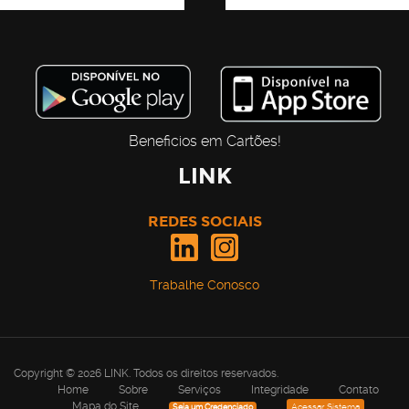
Beneficios em Cartões!
LINK
REDES SOCIAIS
Trabalhe Conosco
Copyright © 2026
LINK
. Todos os direitos reservados.
Home
Sobre
Serviços
Integridade
Contato
Mapa do Site
Acessar Sistema
Seja um Credenciado